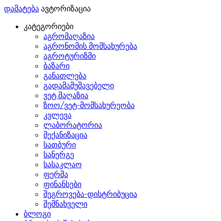
დამატება
ავტორიზაცია
კატეგორიები
აგრომაღაზია
აგრონომის მომსახურება
აგროტურიზმი
ბაზარი
განათლება
გადამამუშავებელი
ვეტ მაღაზია
ზოო/ვეტ-მომსახურეობა
კვლევა
ლაბორატორია
მექანიზაცია
სათბური
სანერგე
სასაკლაო
ფერმა
ფინანსები
შეგროვება-დისტრიბუცია
შემნახველი
ბლოგი