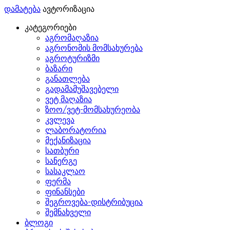
დამატება
ავტორიზაცია
კატეგორიები
აგრომაღაზია
აგრონომის მომსახურება
აგროტურიზმი
ბაზარი
განათლება
გადამამუშავებელი
ვეტ მაღაზია
ზოო/ვეტ-მომსახურეობა
კვლევა
ლაბორატორია
მექანიზაცია
სათბური
სანერგე
სასაკლაო
ფერმა
ფინანსები
შეგროვება-დისტრიბუცია
შემნახველი
ბლოგი