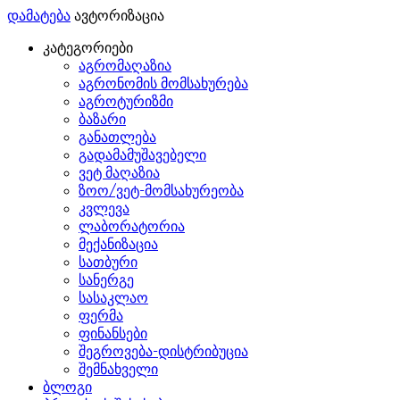
დამატება
ავტორიზაცია
კატეგორიები
აგრომაღაზია
აგრონომის მომსახურება
აგროტურიზმი
ბაზარი
განათლება
გადამამუშავებელი
ვეტ მაღაზია
ზოო/ვეტ-მომსახურეობა
კვლევა
ლაბორატორია
მექანიზაცია
სათბური
სანერგე
სასაკლაო
ფერმა
ფინანსები
შეგროვება-დისტრიბუცია
შემნახველი
ბლოგი