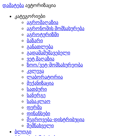
დამატება
ავტორიზაცია
კატეგორიები
აგრომაღაზია
აგრონომის მომსახურება
აგროტურიზმი
ბაზარი
განათლება
გადამამუშავებელი
ვეტ მაღაზია
ზოო/ვეტ-მომსახურეობა
კვლევა
ლაბორატორია
მექანიზაცია
სათბური
სანერგე
სასაკლაო
ფერმა
ფინანსები
შეგროვება-დისტრიბუცია
შემნახველი
ბლოგი