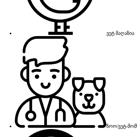
ვეტ მაღაზია
ზოო/ვეტ-მომ