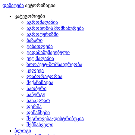
დამატება
ავტორიზაცია
კატეგორიები
აგრომაღაზია
აგრონომის მომსახურება
აგროტურიზმი
ბაზარი
განათლება
გადამამუშავებელი
ვეტ მაღაზია
ზოო/ვეტ-მომსახურეობა
კვლევა
ლაბორატორია
მექანიზაცია
სათბური
სანერგე
სასაკლაო
ფერმა
ფინანსები
შეგროვება-დისტრიბუცია
შემნახველი
ბლოგი