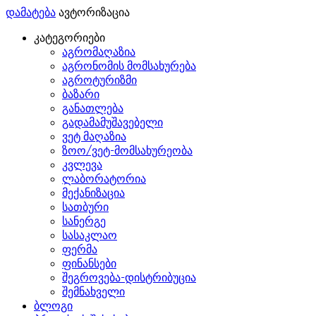
დამატება
ავტორიზაცია
კატეგორიები
აგრომაღაზია
აგრონომის მომსახურება
აგროტურიზმი
ბაზარი
განათლება
გადამამუშავებელი
ვეტ მაღაზია
ზოო/ვეტ-მომსახურეობა
კვლევა
ლაბორატორია
მექანიზაცია
სათბური
სანერგე
სასაკლაო
ფერმა
ფინანსები
შეგროვება-დისტრიბუცია
შემნახველი
ბლოგი