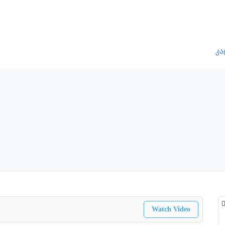
კა
Watch Video