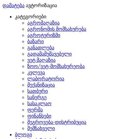
დამატება
ავტორიზაცია
კატეგორიები
აგრომაღაზია
აგრონომის მომსახურება
აგროტურიზმი
ბაზარი
განათლება
გადამამუშავებელი
ვეტ მაღაზია
ზოო/ვეტ-მომსახურეობა
კვლევა
ლაბორატორია
მექანიზაცია
სათბური
სანერგე
სასაკლაო
ფერმა
ფინანსები
შეგროვება-დისტრიბუცია
შემნახველი
ბლოგი