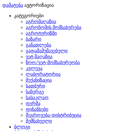
დამატება
ავტორიზაცია
კატეგორიები
აგრომაღაზია
აგრონომის მომსახურება
აგროტურიზმი
ბაზარი
განათლება
გადამამუშავებელი
ვეტ მაღაზია
ზოო/ვეტ-მომსახურეობა
კვლევა
ლაბორატორია
მექანიზაცია
სათბური
სანერგე
სასაკლაო
ფერმა
ფინანსები
შეგროვება-დისტრიბუცია
შემნახველი
ბლოგი