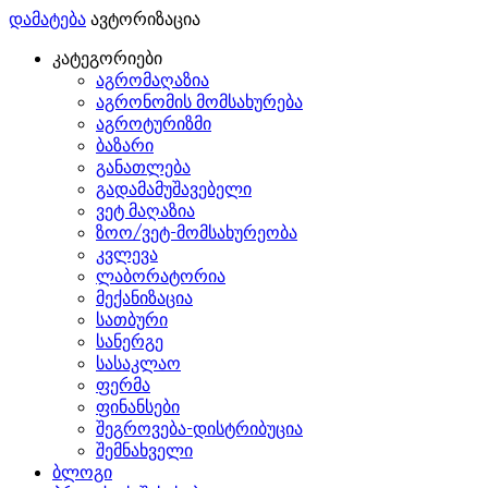
დამატება
ავტორიზაცია
კატეგორიები
აგრომაღაზია
აგრონომის მომსახურება
აგროტურიზმი
ბაზარი
განათლება
გადამამუშავებელი
ვეტ მაღაზია
ზოო/ვეტ-მომსახურეობა
კვლევა
ლაბორატორია
მექანიზაცია
სათბური
სანერგე
სასაკლაო
ფერმა
ფინანსები
შეგროვება-დისტრიბუცია
შემნახველი
ბლოგი