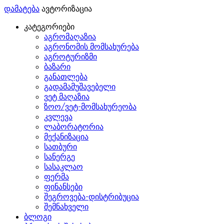
დამატება
ავტორიზაცია
კატეგორიები
აგრომაღაზია
აგრონომის მომსახურება
აგროტურიზმი
ბაზარი
განათლება
გადამამუშავებელი
ვეტ მაღაზია
ზოო/ვეტ-მომსახურეობა
კვლევა
ლაბორატორია
მექანიზაცია
სათბური
სანერგე
სასაკლაო
ფერმა
ფინანსები
შეგროვება-დისტრიბუცია
შემნახველი
ბლოგი