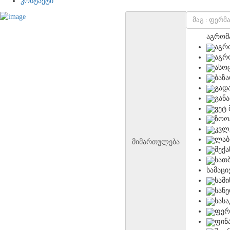
კონტაქტი
აგრომ
აგრ
აგრ
ასო
ბაზ
გად
გან
ვეტ 
ზოო
კვლ
ლაბ
მიმართულება
მექა
სათ
სამაცი
სამ
სან
სას
ფერ
ფინ