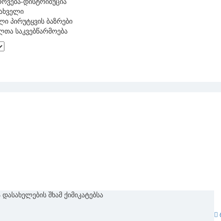
როვება-დისტრიბუცია
ნახველი
ლი პირუტყვის ბაზრები
ლთა საკვებწარმოება
დასახელების შხამ ქიმიკატებსა