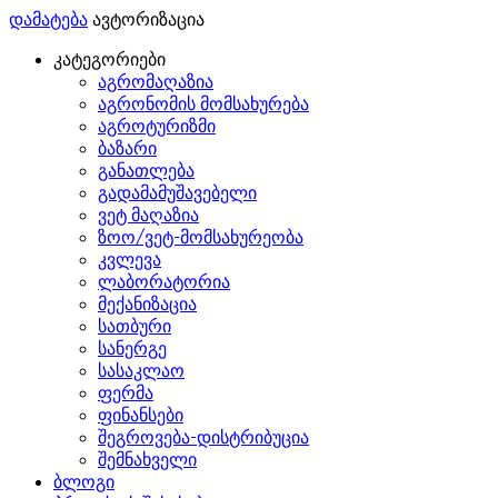
დამატება
ავტორიზაცია
კატეგორიები
აგრომაღაზია
აგრონომის მომსახურება
აგროტურიზმი
ბაზარი
განათლება
გადამამუშავებელი
ვეტ მაღაზია
ზოო/ვეტ-მომსახურეობა
კვლევა
ლაბორატორია
მექანიზაცია
სათბური
სანერგე
სასაკლაო
ფერმა
ფინანსები
შეგროვება-დისტრიბუცია
შემნახველი
ბლოგი