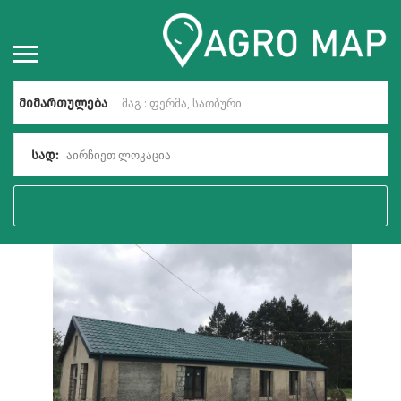
მიმართულება
აირჩიეთ ლოკაცია
სად: