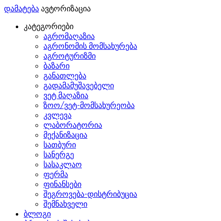
დამატება
ავტორიზაცია
კატეგორიები
აგრომაღაზია
აგრონომის მომსახურება
აგროტურიზმი
ბაზარი
განათლება
გადამამუშავებელი
ვეტ მაღაზია
ზოო/ვეტ-მომსახურეობა
კვლევა
ლაბორატორია
მექანიზაცია
სათბური
სანერგე
სასაკლაო
ფერმა
ფინანსები
შეგროვება-დისტრიბუცია
შემნახველი
ბლოგი