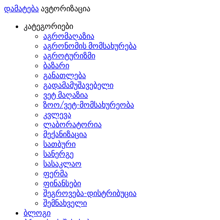
დამატება
ავტორიზაცია
კატეგორიები
აგრომაღაზია
აგრონომის მომსახურება
აგროტურიზმი
ბაზარი
განათლება
გადამამუშავებელი
ვეტ მაღაზია
ზოო/ვეტ-მომსახურეობა
კვლევა
ლაბორატორია
მექანიზაცია
სათბური
სანერგე
სასაკლაო
ფერმა
ფინანსები
შეგროვება-დისტრიბუცია
შემნახველი
ბლოგი