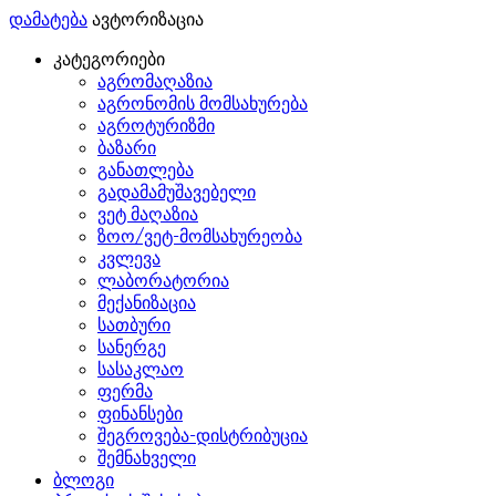
დამატება
ავტორიზაცია
კატეგორიები
აგრომაღაზია
აგრონომის მომსახურება
აგროტურიზმი
ბაზარი
განათლება
გადამამუშავებელი
ვეტ მაღაზია
ზოო/ვეტ-მომსახურეობა
კვლევა
ლაბორატორია
მექანიზაცია
სათბური
სანერგე
სასაკლაო
ფერმა
ფინანსები
შეგროვება-დისტრიბუცია
შემნახველი
ბლოგი