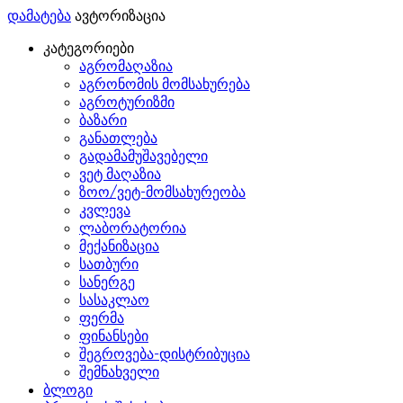
დამატება
ავტორიზაცია
კატეგორიები
აგრომაღაზია
აგრონომის მომსახურება
აგროტურიზმი
ბაზარი
განათლება
გადამამუშავებელი
ვეტ მაღაზია
ზოო/ვეტ-მომსახურეობა
კვლევა
ლაბორატორია
მექანიზაცია
სათბური
სანერგე
სასაკლაო
ფერმა
ფინანსები
შეგროვება-დისტრიბუცია
შემნახველი
ბლოგი