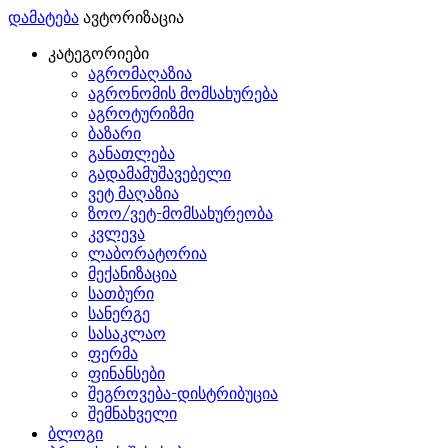
დამატება
ავტორიზაცია
კატეგორიები
აგრომაღაზია
აგრონომის მომსახურება
აგროტურიზმი
ბაზარი
განათლება
გადამამუშავებელი
ვეტ მაღაზია
ზოო/ვეტ-მომსახურეობა
კვლევა
ლაბორატორია
მექანიზაცია
სათბური
სანერგე
სასაკლაო
ფერმა
ფინანსები
შეგროვება-დისტრიბუცია
შემნახველი
ბლოგი