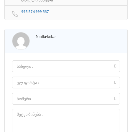
995 574 999 567
Nmikeladze