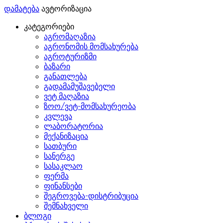
დამატება
ავტორიზაცია
კატეგორიები
აგრომაღაზია
აგრონომის მომსახურება
აგროტურიზმი
ბაზარი
განათლება
გადამამუშავებელი
ვეტ მაღაზია
ზოო/ვეტ-მომსახურეობა
კვლევა
ლაბორატორია
მექანიზაცია
სათბური
სანერგე
სასაკლაო
ფერმა
ფინანსები
შეგროვება-დისტრიბუცია
შემნახველი
ბლოგი