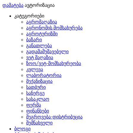
დამატება
ავტორიზაცია
კატეგორიები
აგრომაღაზია
აგრონომის მომსახურება
აგროტურიზმი
ბაზარი
განათლება
გადამამუშავებელი
ვეტ მაღაზია
ზოო/ვეტ-მომსახურეობა
კვლევა
ლაბორატორია
მექანიზაცია
სათბური
სანერგე
სასაკლაო
ფერმა
ფინანსები
შეგროვება-დისტრიბუცია
შემნახველი
ბლოგი