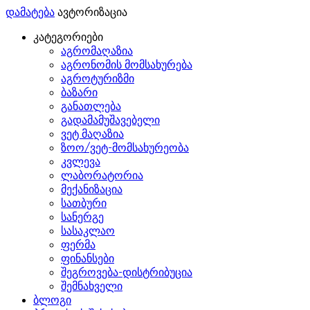
დამატება
ავტორიზაცია
კატეგორიები
აგრომაღაზია
აგრონომის მომსახურება
აგროტურიზმი
ბაზარი
განათლება
გადამამუშავებელი
ვეტ მაღაზია
ზოო/ვეტ-მომსახურეობა
კვლევა
ლაბორატორია
მექანიზაცია
სათბური
სანერგე
სასაკლაო
ფერმა
ფინანსები
შეგროვება-დისტრიბუცია
შემნახველი
ბლოგი