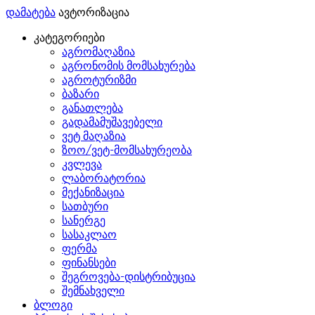
დამატება
ავტორიზაცია
კატეგორიები
აგრომაღაზია
აგრონომის მომსახურება
აგროტურიზმი
ბაზარი
განათლება
გადამამუშავებელი
ვეტ მაღაზია
ზოო/ვეტ-მომსახურეობა
კვლევა
ლაბორატორია
მექანიზაცია
სათბური
სანერგე
სასაკლაო
ფერმა
ფინანსები
შეგროვება-დისტრიბუცია
შემნახველი
ბლოგი