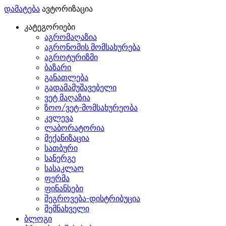
დამატება
ავტორიზაცია
კატეგორიები
აგრომაღაზია
აგრონომის მომსახურება
აგროტურიზმი
ბაზარი
განათლება
გადამამუშავებელი
ვეტ მაღაზია
ზოო/ვეტ-მომსახურეობა
კვლევა
ლაბორატორია
მექანიზაცია
სათბური
სანერგე
სასაკლაო
ფერმა
ფინანსები
შეგროვება-დისტრიბუცია
შემნახველი
ბლოგი