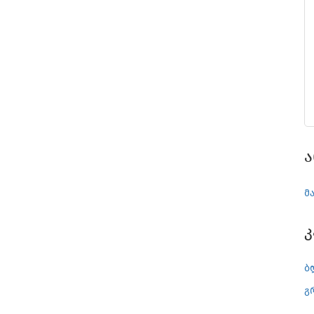
Ა
მ
ბ
გ