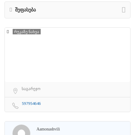
შეფასება
რუკაზე ნახვა
საგარეჯო
597954646
Aamonashvili