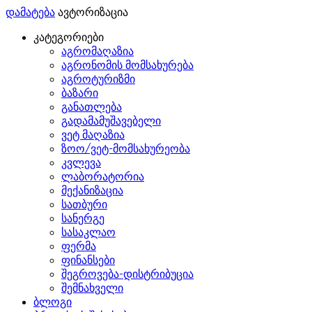
დამატება
ავტორიზაცია
კატეგორიები
აგრომაღაზია
აგრონომის მომსახურება
აგროტურიზმი
ბაზარი
განათლება
გადამამუშავებელი
ვეტ მაღაზია
ზოო/ვეტ-მომსახურეობა
კვლევა
ლაბორატორია
მექანიზაცია
სათბური
სანერგე
სასაკლაო
ფერმა
ფინანსები
შეგროვება-დისტრიბუცია
შემნახველი
ბლოგი