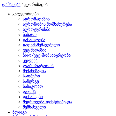
დამატება
ავტორიზაცია
კატეგორიები
აგრომაღაზია
აგრონომის მომსახურება
აგროტურიზმი
ბაზარი
განათლება
გადამამუშავებელი
ვეტ მაღაზია
ზოო/ვეტ-მომსახურეობა
კვლევა
ლაბორატორია
მექანიზაცია
სათბური
სანერგე
სასაკლაო
ფერმა
ფინანსები
შეგროვება-დისტრიბუცია
შემნახველი
ბლოგი