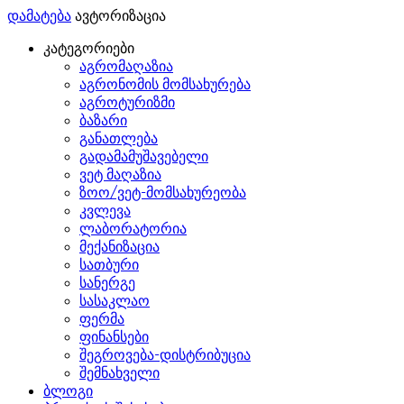
დამატება
ავტორიზაცია
კატეგორიები
აგრომაღაზია
აგრონომის მომსახურება
აგროტურიზმი
ბაზარი
განათლება
გადამამუშავებელი
ვეტ მაღაზია
ზოო/ვეტ-მომსახურეობა
კვლევა
ლაბორატორია
მექანიზაცია
სათბური
სანერგე
სასაკლაო
ფერმა
ფინანსები
შეგროვება-დისტრიბუცია
შემნახველი
ბლოგი