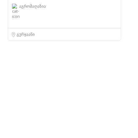
აგრომაღაზია
გურჯაანი