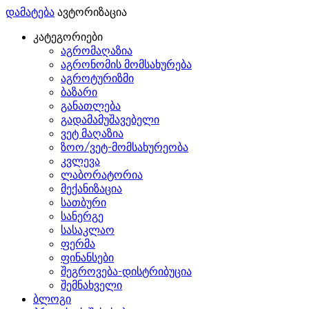
დამატება
ავტორიზაცია
კატეგორიები
აგრომაღაზია
აგრონომის მომსახურება
აგროტურიზმი
ბაზარი
განათლება
გადამამუშავებელი
ვეტ მაღაზია
ზოო/ვეტ-მომსახურეობა
კვლევა
ლაბორატორია
მექანიზაცია
სათბური
სანერგე
სასაკლაო
ფერმა
ფინანსები
შეგროვება-დისტრიბუცია
შემნახველი
ბლოგი