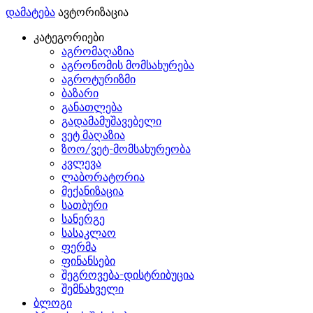
დამატება
ავტორიზაცია
კატეგორიები
აგრომაღაზია
აგრონომის მომსახურება
აგროტურიზმი
ბაზარი
განათლება
გადამამუშავებელი
ვეტ მაღაზია
ზოო/ვეტ-მომსახურეობა
კვლევა
ლაბორატორია
მექანიზაცია
სათბური
სანერგე
სასაკლაო
ფერმა
ფინანსები
შეგროვება-დისტრიბუცია
შემნახველი
ბლოგი