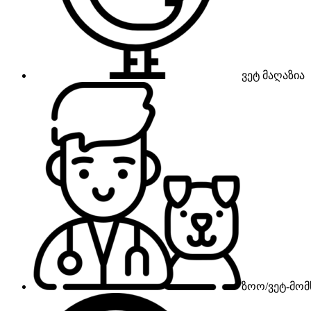
ვეტ მაღაზია
ზოო/ვეტ-მომ