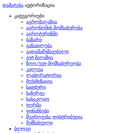
დამატება
ავტორიზაცია
კატეგორიები
აგრომაღაზია
აგრონომის მომსახურება
აგროტურიზმი
ბაზარი
განათლება
გადამამუშავებელი
ვეტ მაღაზია
ზოო/ვეტ-მომსახურეობა
კვლევა
ლაბორატორია
მექანიზაცია
სათბური
სანერგე
სასაკლაო
ფერმა
ფინანსები
შეგროვება-დისტრიბუცია
შემნახველი
ბლოგი