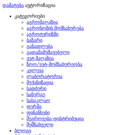
დამატება
ავტორიზაცია
კატეგორიები
აგრომაღაზია
აგრონომის მომსახურება
აგროტურიზმი
ბაზარი
განათლება
გადამამუშავებელი
ვეტ მაღაზია
ზოო/ვეტ-მომსახურეობა
კვლევა
ლაბორატორია
მექანიზაცია
სათბური
სანერგე
სასაკლაო
ფერმა
ფინანსები
შეგროვება-დისტრიბუცია
შემნახველი
ბლოგი