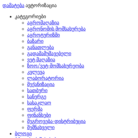
დამატება
ავტორიზაცია
კატეგორიები
აგრომაღაზია
აგრონომის მომსახურება
აგროტურიზმი
ბაზარი
განათლება
გადამამუშავებელი
ვეტ მაღაზია
ზოო/ვეტ-მომსახურეობა
კვლევა
ლაბორატორია
მექანიზაცია
სათბური
სანერგე
სასაკლაო
ფერმა
ფინანსები
შეგროვება-დისტრიბუცია
შემნახველი
ბლოგი