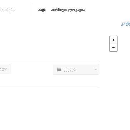
აირჩიეთ ლოკაცია
სად:
კატ
ბული
ყველა