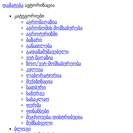
დამატება
ავტორიზაცია
კატეგორიები
აგრომაღაზია
აგრონომის მომსახურება
აგროტურიზმი
ბაზარი
განათლება
გადამამუშავებელი
ვეტ მაღაზია
ზოო/ვეტ-მომსახურეობა
კვლევა
ლაბორატორია
მექანიზაცია
სათბური
სანერგე
სასაკლაო
ფერმა
ფინანსები
შეგროვება-დისტრიბუცია
შემნახველი
ბლოგი