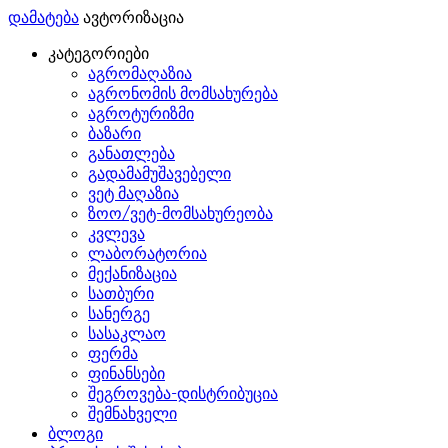
დამატება
ავტორიზაცია
კატეგორიები
აგრომაღაზია
აგრონომის მომსახურება
აგროტურიზმი
ბაზარი
განათლება
გადამამუშავებელი
ვეტ მაღაზია
ზოო/ვეტ-მომსახურეობა
კვლევა
ლაბორატორია
მექანიზაცია
სათბური
სანერგე
სასაკლაო
ფერმა
ფინანსები
შეგროვება-დისტრიბუცია
შემნახველი
ბლოგი