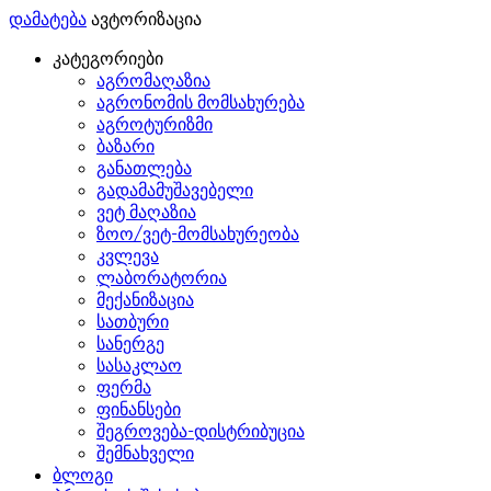
დამატება
ავტორიზაცია
კატეგორიები
აგრომაღაზია
აგრონომის მომსახურება
აგროტურიზმი
ბაზარი
განათლება
გადამამუშავებელი
ვეტ მაღაზია
ზოო/ვეტ-მომსახურეობა
კვლევა
ლაბორატორია
მექანიზაცია
სათბური
სანერგე
სასაკლაო
ფერმა
ფინანსები
შეგროვება-დისტრიბუცია
შემნახველი
ბლოგი