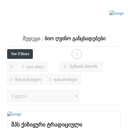
Ბიო Ღვინო
Განცხადებები
Შედეგი :
See Filters
ჩემთან ახლოს
ღია ახლა
შესაბამებული
დახარისხება
შპს ქიზიყური ტრადიციული