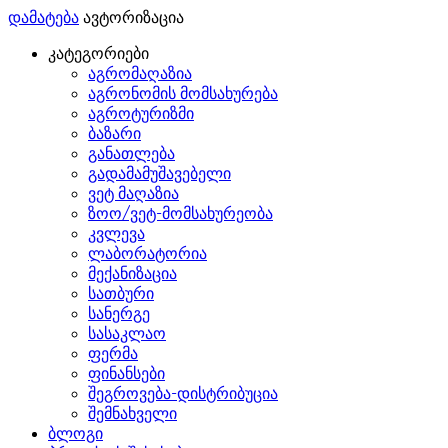
დამატება
ავტორიზაცია
კატეგორიები
აგრომაღაზია
აგრონომის მომსახურება
აგროტურიზმი
ბაზარი
განათლება
გადამამუშავებელი
ვეტ მაღაზია
ზოო/ვეტ-მომსახურეობა
კვლევა
ლაბორატორია
მექანიზაცია
სათბური
სანერგე
სასაკლაო
ფერმა
ფინანსები
შეგროვება-დისტრიბუცია
შემნახველი
ბლოგი