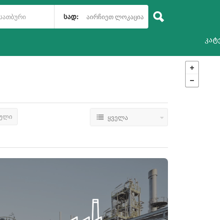
აირჩიეთ ლოკაცია
სად:
კატ
ბული
ყველა