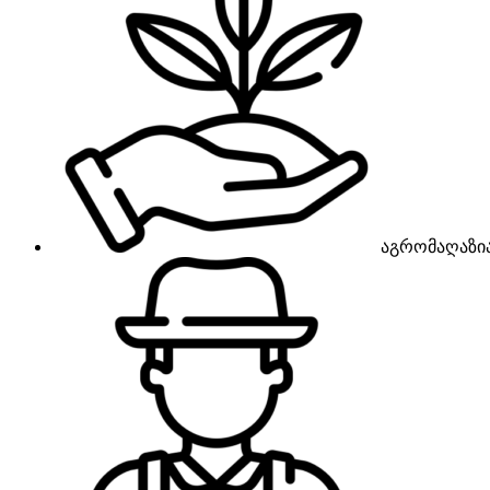
აგრომაღაზი