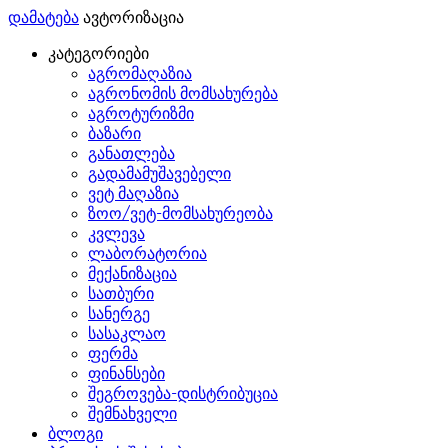
დამატება
ავტორიზაცია
კატეგორიები
აგრომაღაზია
აგრონომის მომსახურება
აგროტურიზმი
ბაზარი
განათლება
გადამამუშავებელი
ვეტ მაღაზია
ზოო/ვეტ-მომსახურეობა
კვლევა
ლაბორატორია
მექანიზაცია
სათბური
სანერგე
სასაკლაო
ფერმა
ფინანსები
შეგროვება-დისტრიბუცია
შემნახველი
ბლოგი